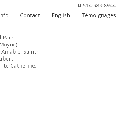
514-983-8944
Info
Contact
English
Témoignages
d Park
eMoyne),
t-Amable, Saint-
Hubert
inte-Catherine,